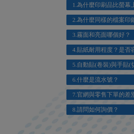
1.為什麼印刷品比螢
2.為什麼同樣的檔案
3.霧面和亮面哪個好？
4.貼紙耐用程度？是否
5.自動貼(卷裝)與手貼
6.什麼是流水號？
7.官網與零售下單的差
8.請問如何詢價？