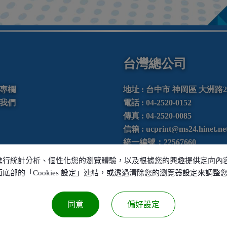
台灣總公司
專欄
地址 :
台中市
神岡區
大洲路
我們
電話 :
04-2520-0152
傳真 :
04-2520-0085
信箱 :
ucprint@ms24.hinet.ne
統一編號：22567660
LINE ID : @705exwao
本功能、進行統計分析、個性化您的瀏覽體驗，以及根據您的興趣提供定向
過頁面底部的「Cookies 設定」連結，或透過清除您的瀏覽器設定來調整
同意
偏好設定
Copyright © 2020 U-CHEER PRINTING Co., Ltd. All Rights Reserved.