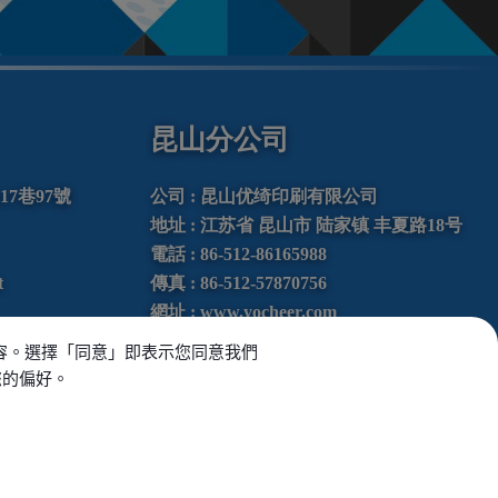
昆山分公司
217巷97號
公司 : 昆山优绮印刷有限公司
地址 :
江苏省
昆山市
陆家镇
丰夏路
18号
電話 :
86-512-86165988
t
傳真 :
86-512-57870756
網址 :
www.yocheer.com
內容。選擇「同意」即表示您同意我們
您的偏好。