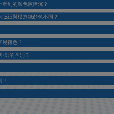
幕上看到的顏色較暗沉？
印銅版紙與模造紙顏色不同？
容易褪色？
(切張)的區別？
別？