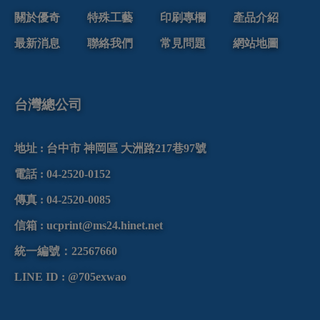
關於優奇
特殊工藝
印刷專欄
產品介紹
最新消息
聯絡我們
常見問題
網站地圖
台灣總公司
地址 :
台中市
神岡區
大洲路
217巷97號
電話 :
04-2520-0152
傳真 :
04-2520-0085
信箱 :
ucprint@ms24.hinet.net
統一編號：22567660
LINE ID : @705exwao