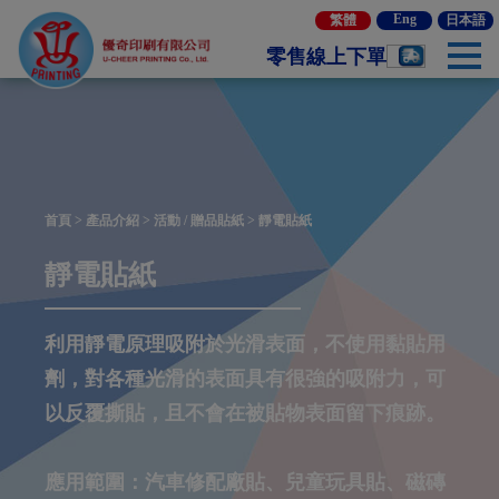
Cookie管理面板
Eng
繁體
日本語
零售線上下單
首頁
>
產品介紹
>
活動 / 贈品貼紙
> 靜電貼紙
靜電貼紙
利用靜電原理吸附於光滑表面，不使用黏貼用
劑，對各種光滑的表面具有很強的吸附力，可
以反覆撕貼，且不會在被貼物表面留下痕跡。
應用範圍：汽車修配廠貼、兒童玩具貼、磁磚