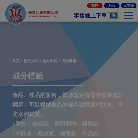
Cookie管理面板
Eng
繁體
日本語
零售線上下單
首頁
>
產品介紹
>
包材印刷
> 成分標籤
成分標籤
食品、飲品的販售，依據規定都需有營養成分
標示。可以根據食品的儲存環境選擇防水、不
防水的材質。
l 防水：合成紙、透明麗龍、銀龍紙
l 不防水：銅版紙、模造紙、牛皮紙